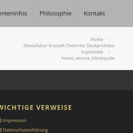
enteninfos
Philosophie
Kontakt
Home
Dentallabor Krasselt Chemnitz Deckprothese
Implantate
home_service_blockquote
WICHTIGE VERWEISE
Impressum
Datenschutzerklärung