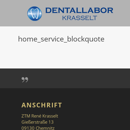
home_service_blockquote
ANSCHRIFT
ZTM René Krasselt
Gießerstraße 13
09130 Chemnitz