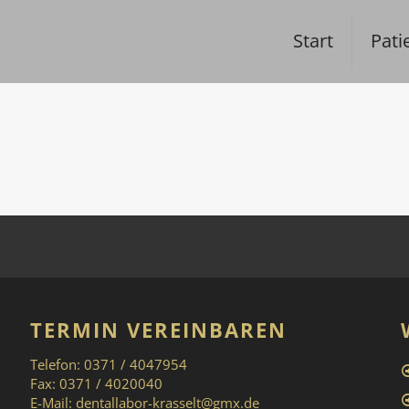
Start
Pati
TERMIN VEREINBAREN
Telefon: 0371 / 4047954
Fax: 0371 / 4020040
E-Mail:
dentallabor-krasselt@gmx.de