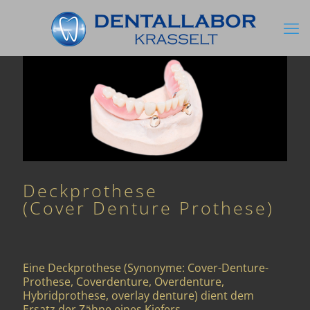
Deckprothese
(Cover Denture Prothese)
Eine Deckprothese (Synonyme: Cover-Denture-
Prothese, Coverdenture, Overdenture,
Hybridprothese, overlay denture) dient dem
Ersatz der Zähne eines Kiefers.